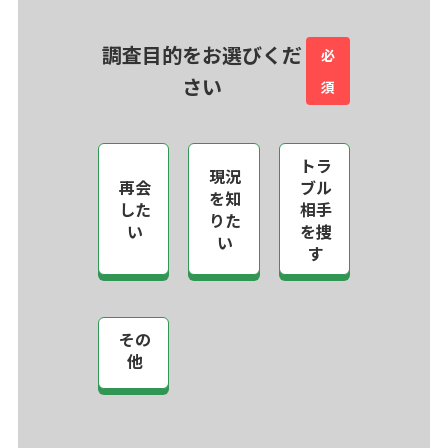
調査目的をお選びくだ
必
さい
須
トラ
現況
再会
ブル
を知
した
相手
りた
い
を捜
い
す
その
他