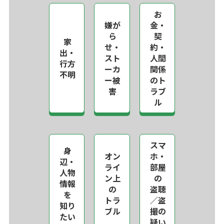
お
嫌が
金・
ら
契
家
せ・
約・
出・
スト
人間
行方
ーカ
関係
不明
ー被
のト
害
ラブ
ル
スマ
身
オン
ホ・
辺・
ライ
部屋
人物
ン上
の
情報
の
盗聴
を
トラ
／盗
知り
ブル
撮の
たい
疑い