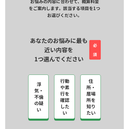
お悩みの内容に合わせて、概算料金
をご案内します。該当する項目を1つ
お選びください。
あなたのお悩みに最も
必
近い内容を
須
1つ選んでください
行動
住
浮
や素
所・
気・
行を
居場
不倫
確認
所を
の疑
した
知り
い
い
たい