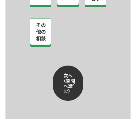
その
他の
相談
次へ
（質問
へ進
む）