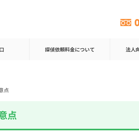
口
探偵依頼料金について
法人
意点
意点