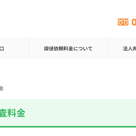
口
探偵依頼料金について
法人
金
査料金