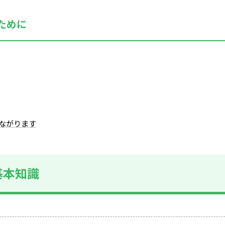
ために
ながります
基本知識