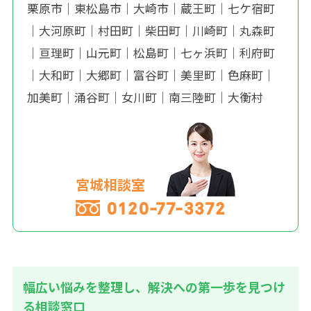
栗原市
｜
東松島市
｜
大崎市
｜
蔵王町
｜
七ケ宿町
｜
大河原町
｜
村田町
｜
柴田町
｜
川崎町
｜
丸森町
｜
亘理町
｜
山元町
｜
松島町
｜
七ヶ浜町
｜
利府町
｜
大和町
｜
大郷町
｜
富谷町
｜
美里町
｜
色麻町
｜
加美町
｜
涌谷町
｜
女川町
｜
南三陸町
｜
大衡村
宮城相談室
0120-77-3372
幅広い悩みを整理し、解決への第一歩を見つけ
る相談窓口