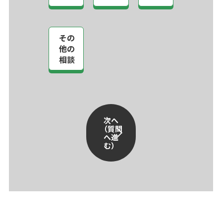
その
他の
相談
次へ
（質問
へ進
む）