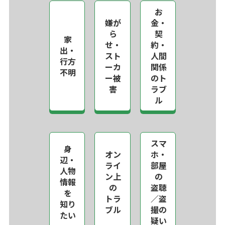
お
嫌が
金・
ら
契
家
せ・
約・
出・
スト
人間
行方
ーカ
関係
不明
ー被
のト
害
ラブ
ル
スマ
身
オン
ホ・
辺・
ライ
部屋
人物
ン上
の
情報
の
盗聴
を
トラ
／盗
知り
ブル
撮の
たい
疑い