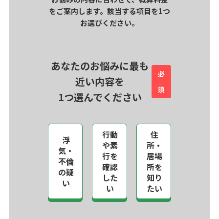
をご案内します。該当する項目を1つ
お選びください。
あなたのお悩みに最も
必
近い内容を
須
1つ選んでください
行動
住
浮
や素
所・
気・
行を
居場
不倫
確認
所を
の疑
した
知り
い
い
たい