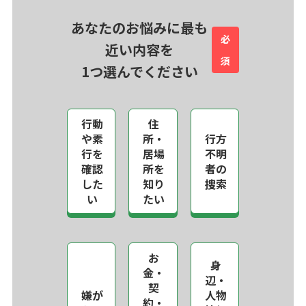
あなたのお悩みに最も
必
近い内容を
須
1つ選んでください
行動
住
や素
所・
行方
行を
居場
不明
確認
所を
者の
した
知り
捜索
い
たい
お
身
金・
辺・
契
嫌が
人物
約・