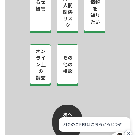
らせ
情報
人間
被害
を
関係
知り
リス
たい
ク
オン
ライ
その
ン上
他の
の
相談
調査
次へ
（質問
へ進
料金のご相談はこちらからどうぞ！
む）