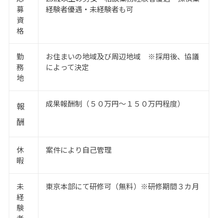
募
経験者優遇・未経験者も可
資
格
勤
お住まいの地域及び周辺地域 ※採用後、協議
務
によって決定
地
成果報酬制（５０万円～１５０万円程度）
報
酬
休
案件により自己管理
暇
未
東京本部にて研修可（無料）※研修期間３カ月
経
験