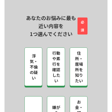
あなたのお悩みに最も
必
近い内容を
須
1つ選んでください
行動
住
浮
や素
所・
気・
行を
居場
不倫
確認
所を
の疑
した
知り
い
い
たい
お
嫌が
金・