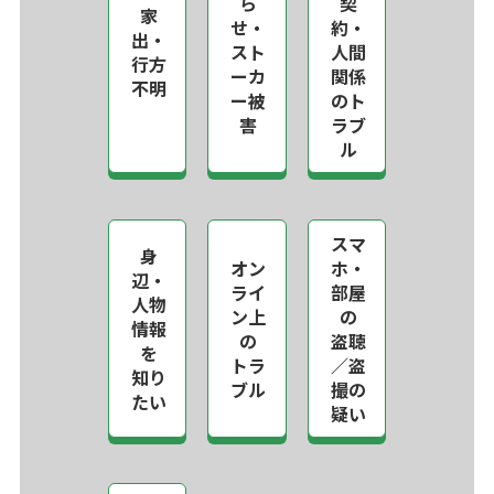
ら
契
家
せ・
約・
出・
スト
人間
行方
ーカ
関係
不明
ー被
のト
害
ラブ
ル
スマ
身
オン
ホ・
辺・
ライ
部屋
人物
ン上
の
情報
の
盗聴
を
トラ
／盗
知り
ブル
撮の
たい
疑い