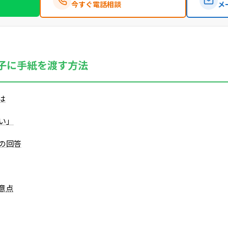
今すぐ電話相談
メ
子に手紙を渡す方法
は
い」
の回答
意点