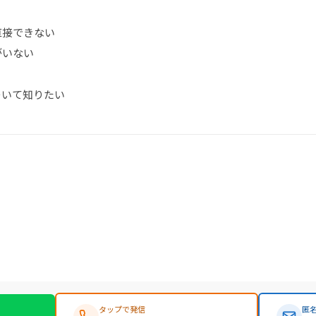
直接できない
がいない
ついて知りたい
タップで発信
匿名