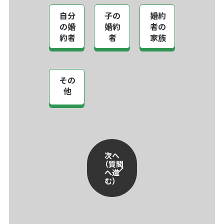
自分
子の
婚約
の婚
婚約
者の
約者
者
家族
その
他
次へ
（質問
へ進
む）