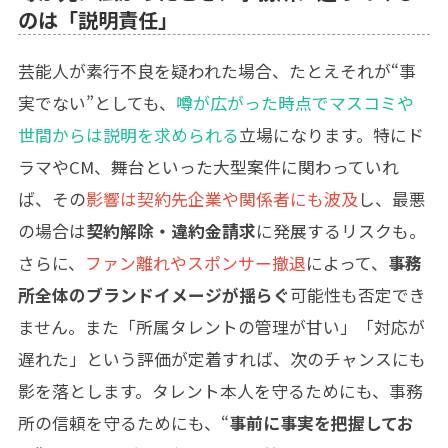
のは「説明責任」
芸能人が素行不良を疑われた場合、たとえそれが“事
実でない”としても、
噂が広がった時点でマスコミや
世間からは説明を求められる
立場になります。特にド
ラマやCM、舞台といった大型案件に関わっていれ
ば、その
影響は契約先企業や関係者にも波及
し、最悪
の場合は
契約解除・違約金請求
に発展するリスクも。
さらに、
ファン離れやスポンサー撤退
によって、
事務
所全体のブランドイメージが揺らぐ
可能性も否定でき
ません。また「所属タレントの管理が甘い」「対応が
遅れた」という評価が定着すれば、次のチャンスにも
影を落とします。タレント本人を守るためにも、事務
所の信頼を守るためにも、“
事前に事実を把握してお