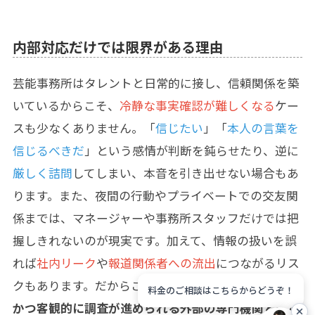
内部対応だけでは限界がある理由
芸能事務所はタレントと日常的に接し、信頼関係を築
いているからこそ、
冷静な事実確認が難しくなる
ケー
スも少なくありません。「
信じたい
」「
本人の言葉を
信じるべきだ
」という感情が判断を鈍らせたり、逆に
厳しく詰問
してしまい、本音を引き出せない場合もあ
ります。また、夜間の行動やプライベートでの交友関
係までは、マネージャーや事務所スタッフだけでは把
握しきれないのが現実です。加えて、情報の扱いを誤
れば
社内リーク
や
報道関係者への流出
につながるリス
クもあります。だからこそ、
本人に気づかれず、冷静
料金のご相談はこちらからどうぞ！
かつ客観的に調査が進められる外部の専門機関との連