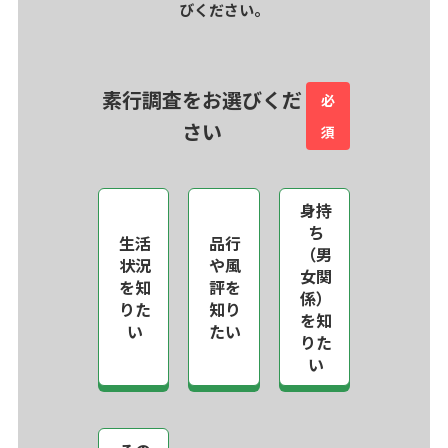
びください。
素行調査をお選びくだ
必
さい
須
身持
ち
生活
品行
（男
状況
や風
女関
を知
評を
係）
りた
知り
を知
い
たい
りた
い