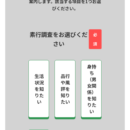
案内します。該当する項目を1つお選
びください。
素行調査をお選びくだ
必
さい
須
身持
ち
生活
品行
（男
状況
や風
女関
を知
評を
係）
りた
知り
を知
い
たい
りた
い