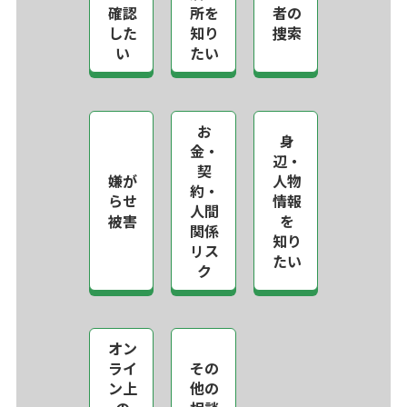
確認
所を
者の
した
知り
捜索
い
たい
お
身
金・
辺・
契
嫌が
人物
約・
らせ
情報
人間
被害
を
関係
知り
リス
たい
ク
オン
ライ
その
ン上
他の