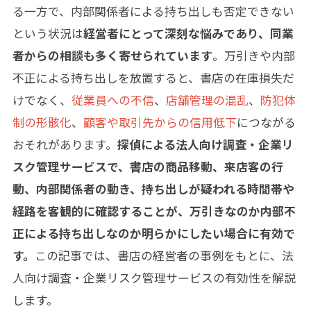
る一方で、内部関係者による持ち出しも否定できない
という状況は
経営者にとって深刻な悩みであり、同業
者からの相談も多く寄せられています
。万引きや内部
不正による持ち出しを放置すると、書店の在庫損失だ
けでなく、
従業員への不信
、
店舗管理の混乱
、
防犯体
制の形骸化
、
顧客や取引先からの信用低下
につながる
おそれがあります。
探偵による法人向け調査・企業リ
スク管理サービスで、書店の商品移動、来店客の行
動、内部関係者の動き、持ち出しが疑われる時間帯や
経路を客観的に確認することが、万引きなのか内部不
正による持ち出しなのか明らかにしたい場合に有効で
す。
この記事では、書店の経営者の事例をもとに、法
人向け調査・企業リスク管理サービスの有効性を解説
します。