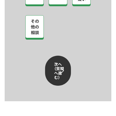
その
他の
相談
次へ
（質問
へ進
む）