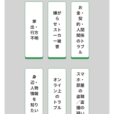
お
嫌が
金・
ら
契
家
せ・
約・
出・
スト
人間
行方
ーカ
関係
不明
ー被
のト
害
ラブ
ル
スマ
身
オン
ホ・
辺・
ライ
部屋
人物
ン上
の
情報
の
盗聴
を
トラ
／盗
知り
ブル
撮の
たい
疑い