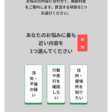
お悩みの内容に合わせて、概算料金
をご案内します。該当する項目を1つ
お選びください。
あなたのお悩みに最も
必
近い内容を
須
1つ選んでください
行動
住
浮
や素
所・
気・
行を
居場
不倫
確認
所を
の疑
した
知り
い
い
たい