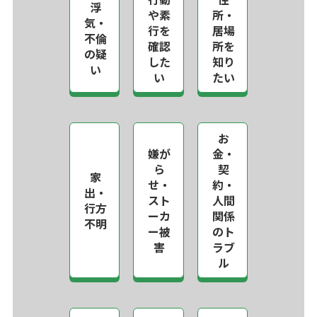
浮
や素
所・
気・
行を
居場
不倫
確認
所を
の疑
した
知り
い
い
たい
お
嫌が
金・
ら
契
家
せ・
約・
出・
スト
人間
行方
ーカ
関係
不明
ー被
のト
害
ラブ
ル