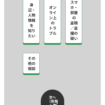
スマ
身
オン
ホ・
辺・
ライ
部屋
人物
ン上
の
情報
の
盗聴
を
トラ
／盗
知り
ブル
撮の
たい
疑い
その
他の
相談
次へ
（質問