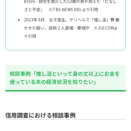
8万円…自宅を放火した53歳の男が抱えた「むなし
さと不安」
※TBS NEWS DIG より引用
2023年 6月
女子高生、デリヘルで「推し活」費 働
かせた疑い、店側２人逮捕―警視庁
※JIJI.COMよ
り引用
相談事例「推し活といって身の丈以上にお金を
使っている夫の経済状況を知りたい」
信用調査における相談事例