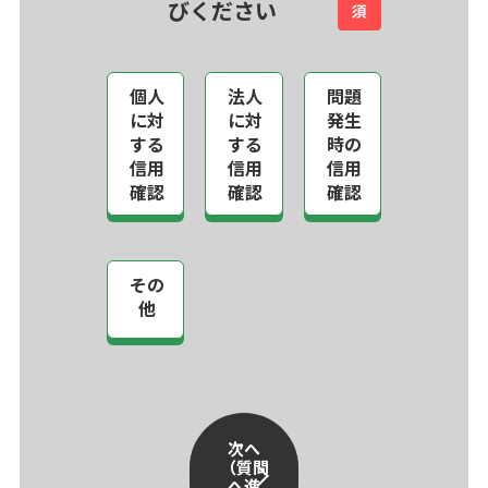
びください
須
個人
法人
問題
に対
に対
発生
する
する
時の
信用
信用
信用
確認
確認
確認
その
他
次へ
（質問
へ進