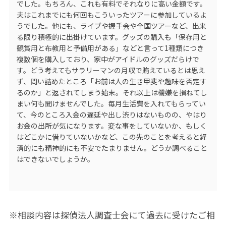
でした。もちろん、これも有料でそれなりに高い金額です。
夫はこれまでにも何回もこういったツアーに参加しているよ
うでした。他にも、ライブや握手会や全国ツアーなど、出来
る限り積極的に出掛けています。グッズの購入も「保存用と
観賞用と布教用と予備用がある」などと言って1種類につき
複数個を購入しており、家中がアイドルのグッズだらけで
す。どう考えてもサラリーマンの月収で賄えているとは思え
ず、問い詰めたところ「お前は人の生き甲斐や趣味を否定す
るのか」と返されてしまう始末。それ以上は機嫌を損ねてし
まい何も聞けませんでした。毎月生活費を入れてもらってい
て、今のところ入金の遅延や出し渋りはないものの、やはり
お金の出所が気になります。変な事をしていないか、もしく
はどこかに借りていないかなど、この先のことを考えると経
済的にも精神的にも不安でたまりません。どうか調べること
はできないでしょうか。
※相談内容は探偵法人調査士会にて過去に受けたご相