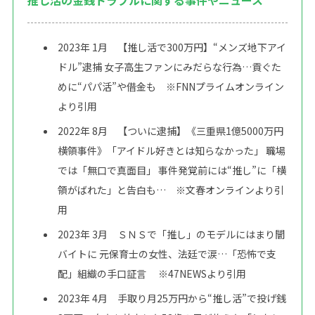
推し活の金銭トラブルに関する事件やニュース
2023年 1月
【推し活で300万円】“メンズ地下アイ
ドル”逮捕 女子高生ファンにみだらな行為…貢ぐた
めに“パパ活”や借金も
※FNNプライムオンライン
より引用
2022年 8月
【ついに逮捕】《三重県1億5000万円
横領事件》「アイドル好きとは知らなかった」 職場
では「無口で真面目」 事件発覚前には“推し”に「横
領がばれた」と告白も…
※文春オンラインより引
用
2023年 3月
ＳＮＳで「推し」のモデルにはまり闇
バイトに 元保育士の女性、法廷で涙…「恐怖で支
配」組織の手口証言
※47NEWSより引用
2023年 4月
手取り月25万円から“推し活”で投げ銭