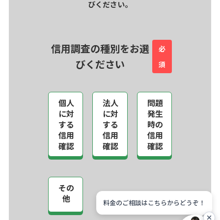
びください。
信用調査の種別をお選
必
びください
須
個人
法人
問題
に対
に対
発生
する
する
時の
信用
信用
信用
確認
確認
確認
その
他
料金のご相談はこちらからどうぞ！