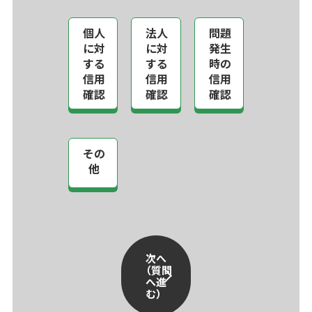
個人
法人
問題
に対
に対
発生
する
する
時の
信用
信用
信用
確認
確認
確認
その
他
次へ
（質問
へ進
む）