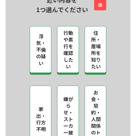
須
1つ選んでください
行動
住
浮
や素
所・
気・
行を
居場
不倫
確認
所を
の疑
した
知り
い
い
たい
お
嫌が
金・
ら
契
家
せ・
約・
出・
スト
人間
行方
ーカ
関係
不明
ー被
のト