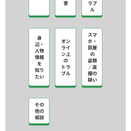
害
ラブ
ル
スマ
身
オン
ホ・
辺・
ライ
部屋
人物
ン上
の
情報
の
盗聴
を
トラ
／盗
知り
ブル
撮の
たい
疑い
その
他の
相談