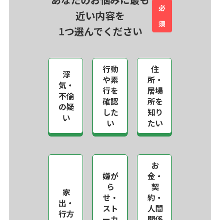
必
近い内容を
須
1つ選んでください
行動
住
浮
や素
所・
気・
行を
居場
不倫
確認
所を
の疑
した
知り
い
い
たい
お
嫌が
金・
ら
契
家
せ・
約・
出・
スト
人間
行方
ーカ
関係