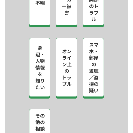
不明
ー被
のト
害
ラブ
ル
スマ
身
オン
ホ・
辺・
ライ
部屋
人物
ン上
の
情報
の
盗聴
を
トラ
／盗
知り
ブル
撮の
たい
疑い
その
他の
相談