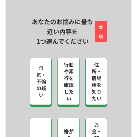
あなたのお悩みに最も
必
近い内容を
須
1つ選んでください
行動
住
浮
や素
所・
気・
行を
居場
不倫
確認
所を
の疑
した
知り
い
い
たい
お
嫌が
金・