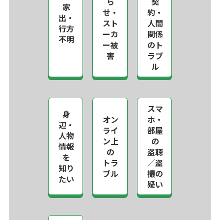
ら
契
家
せ・
約・
出・
スト
人間
行方
ーカ
関係
不明
ー被
のト
害
ラブ
ル
スマ
身
オン
ホ・
辺・
ライ
部屋
人物
ン上
の
情報
の
盗聴
を
トラ
／盗
知り
ブル
撮の
たい
疑い